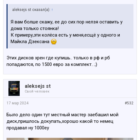
aleksejs st сказал(а):
↑
Я вам болше скажу, ее до сих пор нелзя оставить у
дома только стоянка!
К примеру,эти колёса есть у меня,есщё у одного и
Майкла Дзексана
Этих дисков хрен где купишь.. только в рф и рб
попадаются, по 1500 евро за комплект.. ;)
aleksejs st
Свой человек
17 мар 2024
#532
Было дело один тут местный мастер заебашил мой
диск,пришлось докупать,хорошо какой то немец
продавал ну 1000еу