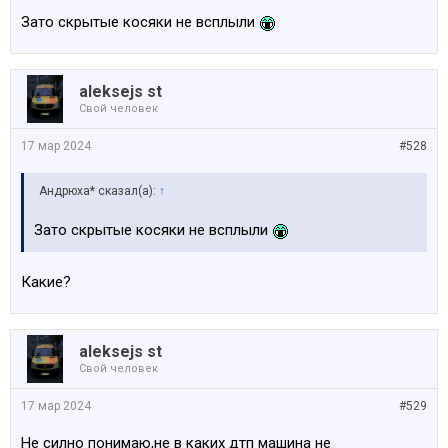
Зато скрытые косяки не всплыли
aleksejs st
Свой человек
17 мар 2024
#528
Андрюха* сказал(а):
↑
Зато скрытые косяки не всплыли
Какие?
aleksejs st
Свой человек
17 мар 2024
#529
Не силно понимаю,не в каких дтп машина не