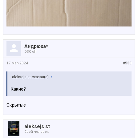
Андрюха*
DSC off
17 мар 2024
#533
aleksejs st сказал(а):
↑
Какие?
Скрытые
aleksejs st
Свой человек