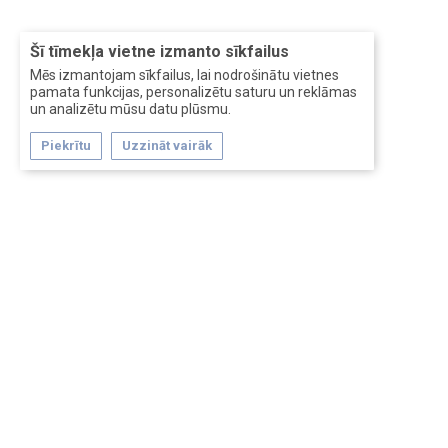
Šī tīmekļa vietne izmanto sīkfailus
Mēs izmantojam sīkfailus, lai nodrošinātu vietnes
pamata funkcijas, personalizētu saturu un reklāmas
un analizētu mūsu datu plūsmu.
Piekrītu
Uzzināt vairāk
Forum software by XenForo™
Перевод:
XF-Russia.ru
Сделано в
Entrypoint