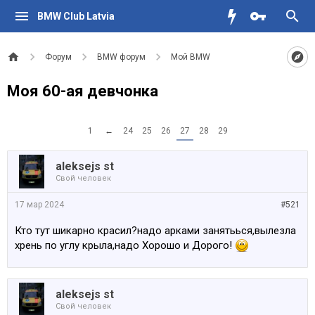
BMW Club Latvia
Форум
BMW форум
Мой BMW
Моя 60-ая девчoнка
1
←
24
25
26
27
28
29
aleksejs st
Свой человек
17 мар 2024
#521
Кто тут шикарно красил?надо арками занятьься,вылезла
хрень по углу крыла,надо Хорошо и Дорого!
aleksejs st
Свой человек