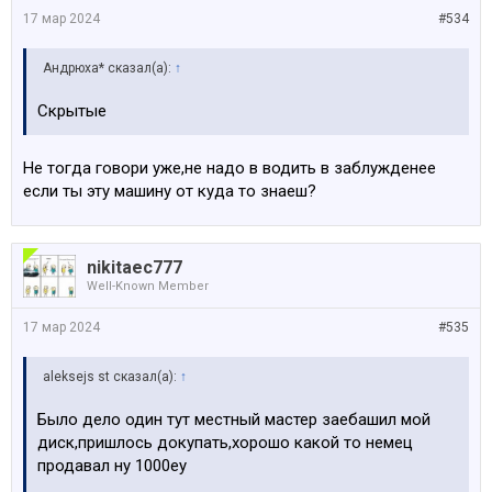
17 мар 2024
#534
Андрюха* сказал(а):
↑
Скрытые
Не тогда говори уже,не надо в водить в заблужденее
если ты эту машину от куда то знаеш?
nikitaec777
Well-Known Member
17 мар 2024
#535
aleksejs st сказал(а):
↑
Было дело один тут местный мастер заебашил мой
диск,пришлось докупать,хорошо какой то немец
продавал ну 1000еу