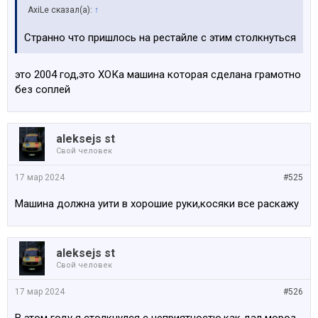
AxiLe сказал(а):
↑
Странно что пришлось на рестайле с этим столкнуться
это 2004 год,это ХОКа машина которая сделана грамотно
без соплей
aleksejs st
Свой человек
17 мар 2024
#525
Машина должна уити в хорошие руки,косяки все раскажу
aleksejs st
Свой человек
17 мар 2024
#526