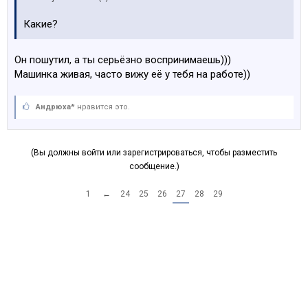
Какие?
Он пошутил, а ты серьёзно воспринимаешь)))
Машинка живая, часто вижу её у тебя на работе))
Андрюха*
нравится это.
(Вы должны войти или зарегистрироваться, чтобы разместить
сообщение.)
1
←
24
25
26
27
28
29