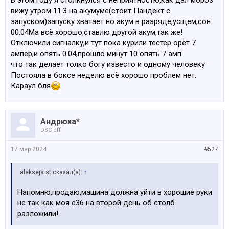
В этом году я столкнулся с неприятностю,как дал мороз
вижу утром 11.3 на акумуме(стоит Пандект с
запуском)запуску хватает но акум в разряде,усщем,сон
00.04Ма всё хорошо,ставлю другой акум,так же!
Отключили сигналку,и тут пока курили тестер орёт 7
ампер,и опять 0.04,прошло минут 10 опять 7 амп
что так делает толко богу известо и одному человеку
Постояла в боксе неделю всё хорошо проблем нет.
Караул бля
Андрюха*
DSC off
17 мар 2024
#527
aleksejs st сказал(а):
↑
Напомню,продаю,машина должна уйти в хорошие руки
не так как моя е36 на второй день об столб
разложили!