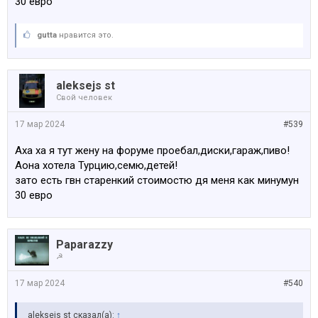
30 евро
gutta
нравится это.
aleksejs st
Свой человек
17 мар 2024
#539
Аха ха я тут жену на форуме проебал,диски,гараж,пиво!
Аона хотела Турцию,семю,детей!
зато есть гвн старенкий стоимостю дя меня как минумун
30 евро
Paparazzy
☭
17 мар 2024
#540
aleksejs st сказал(а):
↑