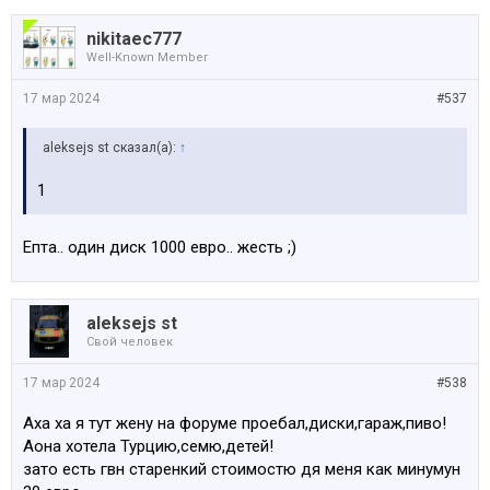
nikitaec777
Well-Known Member
17 мар 2024
#537
aleksejs st сказал(а):
↑
1
Епта.. один диск 1000 евро.. жесть ;)
aleksejs st
Свой человек
17 мар 2024
#538
Аха ха я тут жену на форуме проебал,диски,гараж,пиво!
Аона хотела Турцию,семю,детей!
зато есть гвн старенкий стоимостю дя меня как минумун