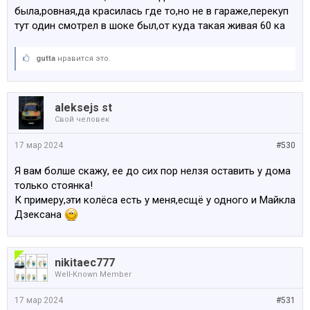
была,ровная,да красилась где то,но не в гараже,перекуп
тут один смотрел в шоке был,от куда такая живая 60 ка
gutta
нравится это.
aleksejs st
Свой человек
17 мар 2024
#530
Я вам болше скажу, ее до сих пор нелзя оставить у дома
только стоянка!
К примеру,эти колёса есть у меня,есщё у одного и Майкла
Дзексана
nikitaec777
Well-Known Member
17 мар 2024
#531