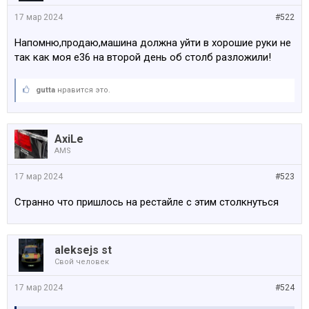
17 мар 2024
#522
Напомню,продаю,машина должна уйти в хорошие руки не
так как моя е36 на второй день об столб разложили!
gutta
нравится это.
AxiLe
AMS
17 мар 2024
#523
Странно что пришлось на рестайле с этим столкнуться
aleksejs st
Свой человек
17 мар 2024
#524