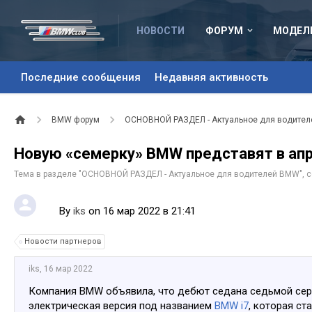
НОВОСТИ
ФОРУМ
МОДЕЛ
Последние сообщения
Недавняя активность
BMW форум
ОСНОВНОЙ РАЗДЕЛ - Актуальное для водите
Новую «семерку» BMW представят в ап
Тема в разделе "
ОСНОВНОЙ РАЗДЕЛ - Актуальное для водителей BMW
",
By
iks
on 16 мар 2022 в 21:41
Новости партнеров
iks
,
16 мар 2022
Компания BMW объявила, что дебют седана седьмой серии
электрическая версия под названием
BMW i7
, которая ст