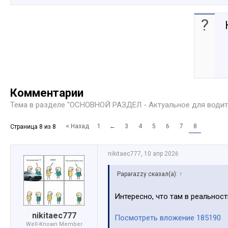
?
Комментарии
Тема в разделе "
ОСНОВНОЙ РАЗДЕЛ - Актуальное для води
< Назад
1
←
3
4
5
6
7
8
Страница 8 из 8
nikitaec777
,
10 апр 2026
Paparazzy сказал(а):
↑
Интересно, что там в реальност
nikitaec777
Посмотреть вложение 185190
Well-Known Member