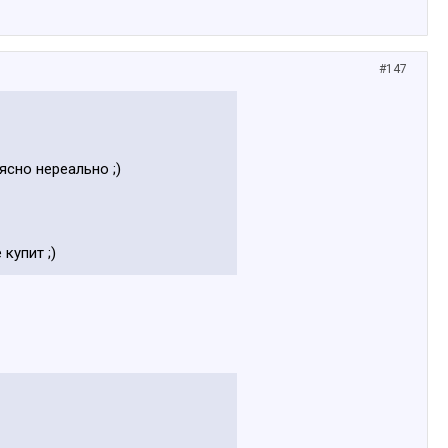
#147
ясно нереально ;)
купит ;)