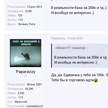
Регистрация:
13 дек 2015
В реальности база за 200к и тд ;)
Сообщения:
3,540
И вообще не интересно ;)
Лайки:
723
Баллы:
113
Адрес:
Латвия, Рига
Paparazzy
,
10 апр 2026
nikitaec777 сказал(а):
↑
В реальности база за 200к и тд 
И вообще не интересно ;)
Paparazzy
Да, да. Единичка у тебя за 100к. Э
☭
Тебе бы в торговлю идти
Регистрация:
28 янв 2007
Сообщения:
45,290
Лайки:
2,455
Баллы:
113
Пол:
Мужской
Род занятий:
ɯɔиwwɐdɹоd