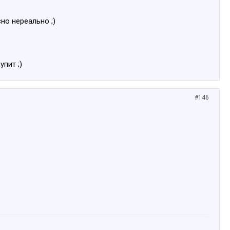
но нереально ;)
пит ;)
#146