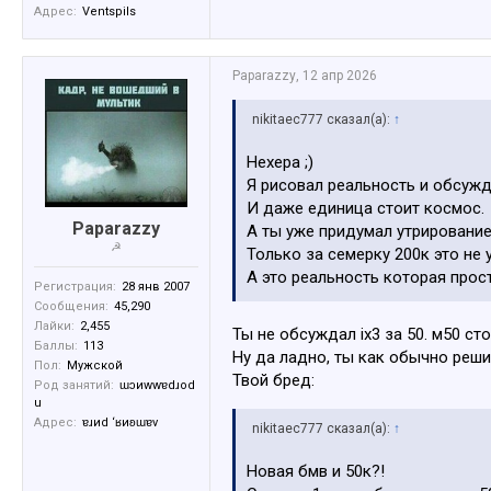
Адрес:
Ventspils
Paparazzy
,
12 апр 2026
nikitaec777 сказал(а):
↑
Нехера ;)
Я рисовал реальность и обсужда
И даже единица стоит космос.
Paparazzy
А ты уже придумал утрирование 
☭
Только за семерку 200к это не 
А это реальность которая прост
Регистрация:
28 янв 2007
Сообщения:
45,290
Лайки:
2,455
Ты не обсуждал ix3 за 50. м50 сто
Баллы:
113
Ну да ладно, ты как обычно решил
Пол:
Мужской
Твой бред:
Род занятий:
ɯɔиwwɐdɹоd
u
Адрес:
ɐɹиd ‘ʁиʚɯɐv
nikitaec777 сказал(а):
↑
Новая бмв и 50к?!