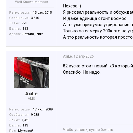
Well-Known Member
Нехера ;)
Я рисовал реальность и обсуждал
Регистрация:
13 дек 2015
И даже единица стоит космос.
Сообщения:
3,540
Лайки:
723
А ты уже придумал утрирование в
Баллы:
113
Только за семерку 200к это не у
Адрес:
Латвия, Рига
А это реальность которая просто 
AxiLe
,
12 апр 2026
82 куска стоит новый ix3 который
Спасибо. Не надо.
AxiLe
AMS
Регистрация:
17 июл 2009
Сообщения:
9,238
Лайки:
1,421
Баллы:
113
Чтобы устоять, нужно бежать.
Пол:
Мужской