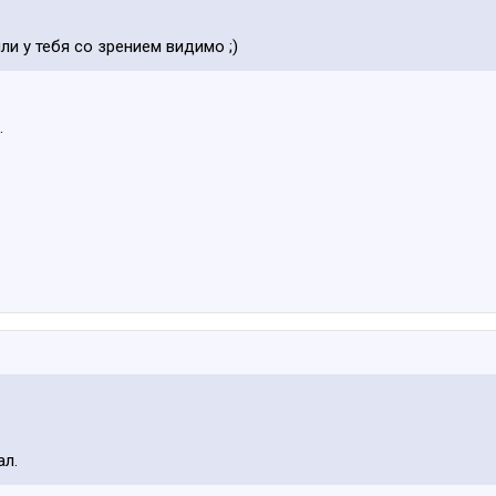
и у тебя со зрением видимо ;)
.
ал.