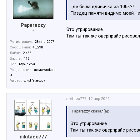
Где была единичка за 100к?!
Пиздец памяти видимо моей… ил
Paparazzy
Это утрирование.
☭
Там ты так же оверпрайс рисовал
Регистрация:
28 янв 2007
Сообщения:
45,290
Лайки:
2,455
Баллы:
113
Пол:
Мужской
Род занятий:
ɯɔиwwɐdɹоd
u
Адрес:
ɐɹиd ‘ʁиʚɯɐv
nikitaec777
,
12 апр 2026
Paparazzy сказал(а):
↑
Это утрирование.
Там ты так же оверпрайс рисов
nikitaec777