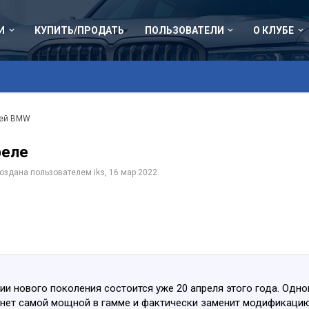
И
КУПИТЬ/ПРОДАТЬ
ПОЛЬЗОВАТЕЛИ
О КЛУБЕ
лей BMW
реле
 создана пользователем
iks
,
16 мар 2022
.
 нового поколения состоится уже 20 апреля этого года. Одно
анет самой мощной в гамме и фактически заменит модификацию 