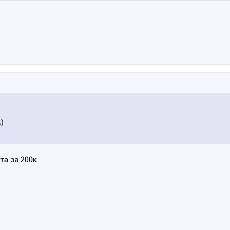
;)
та за 200к.