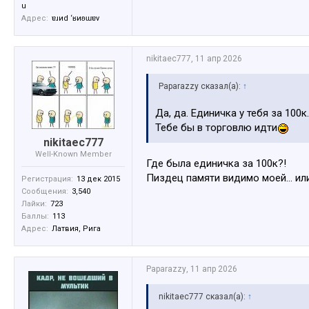
u
Адрес:
ɐɹиd ‘ʁиʚɯɐv
nikitaec777
,
11 апр 2026
Paparazzy сказал(а):
↑
Да, да. Единичка у тебя за 100к.
Тебе бы в торговлю идти
nikitaec777
Well-Known Member
Где была единичка за 100к?!
Пиздец памяти видимо моей… или 
Регистрация:
13 дек 2015
Сообщения:
3,540
Лайки:
723
Баллы:
113
Адрес:
Латвия, Рига
Paparazzy
,
11 апр 2026
nikitaec777 сказал(а):
↑