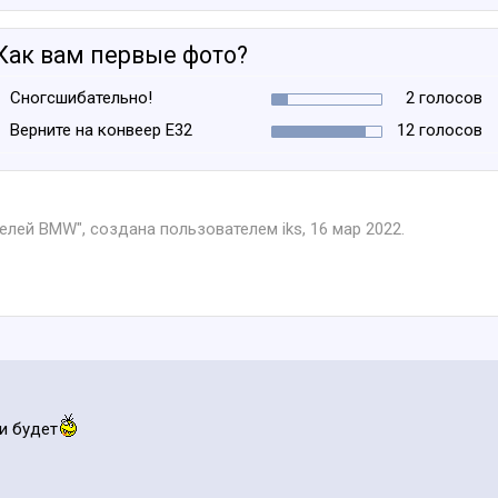
Как вам первые фото?
Сногсшибательно!
2 голосов
Верните на конвеер Е32
12 голосов
телей BMW
", создана пользователем
iks
,
16 мар 2022
.
и будет