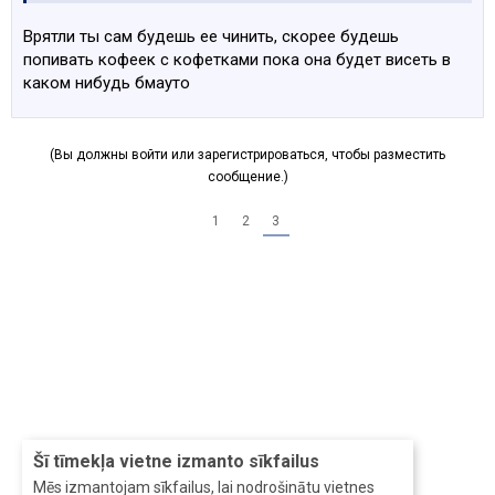
проще подобраться будет)
Врятли ты сам будешь ее чинить, скорее будешь
попивать кофеек с кофетками пока она будет висеть в
каком нибудь бмауто
(Вы должны войти или зарегистрироваться, чтобы разместить
сообщение.)
1
2
3
Šī tīmekļa vietne izmanto sīkfailus
Mēs izmantojam sīkfailus, lai nodrošinātu vietnes