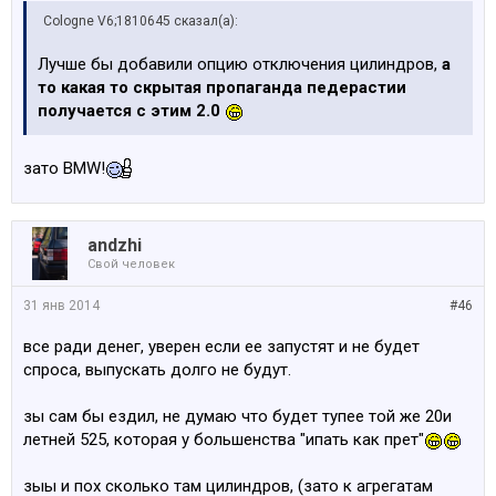
Cologne V6;1810645 сказал(а):
Лучше бы добавили опцию отключения цилиндров,
а
то какая то скрытая пропаганда педерастии
получается с этим 2.0
зато BMW!
аndzhi
Свой человек
31 янв 2014
#46
все ради денег, уверен если ее запустят и не будет
спроса, выпускать долго не будут.
зы сам бы ездил, не думаю что будет тупее той же 20и
летней 525, которая у большенства "ипать как прет"
зыы и пох сколько там цилиндров, (зато к агрегатам