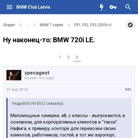
BMW Club Latvia
Форум
...
BMW 7 серия
F01, F02, F03 (2009->)
Ну наконец-то: BMW 720i LE.
1
2
3
specagent
На кий? Это туда!
31 янв 2014
#41
Педро500;1810522 сказал(а):
Маломощные семерки, а8, с классы - выпускаются, в
основном, для корпоративных клиентов и "такси".
Нафига, к примеру, конторе для перевозки своих
клиентов, работников, гостей, в тот же аэропорт,