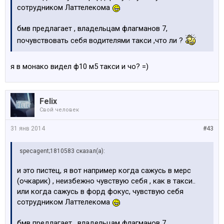
сотрудником Латтелекома
бмв предлагает , владельцам флагманов 7,
почувствовать себя водителями такси ,что ли ?
я в монако видел ф10 м5 такси и чо? =)
Felix
Свой человек
31 янв 2014
#43
specagent;1810583 сказал(а):
и это пистец, я вот например когда сажусь в мерс
(очкарик) , неизбежно чувствую себя , как в такси..
или когда сажусь в форд фокус, чувствую себя
сотрудником Латтелекома
бмв предлагает , владельцам флагманов 7,