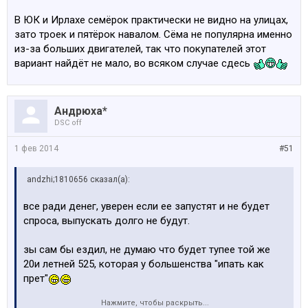
В ЮК и Ирлахе семёрок практически не видно на улицах,
зато троек и пятёрок навалом. Сёма не популярна именно
из-за больших двигателей, так что покупателей этот
вариант найдёт не мало, во всяком случае сдесь
Андрюха*
DSC off
1 фев 2014
#51
аndzhi;1810656 сказал(а):
все ради денег, уверен если ее запустят и не будет
спроса, выпускать долго не будут.
зы сам бы ездил, не думаю что будет тупее той же
20и летней 525, которая у большенства "ипать как
прет"
Нажмите, чтобы раскрыть...
зыы и пох сколько там цилиндров, (зато к агрегатам