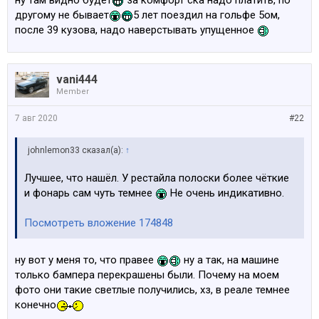
ну там видно будет
за комфорт ска надо платить, по
другому не бывает
5 лет поездил на гольфе 5ом,
после 39 кузова, надо наверстывать упущенное
vani444
Member
7 авг 2020
#22
johnlemon33 сказал(а):
↑
Лучшее, что нашёл. У рестайла полоски более чёткие
и фонарь сам чуть темнее
Не очень индикативно.
Посмотреть вложение 174848
ну вот у меня то, что правее
ну а так, на машине
только бампера перекрашены были. Почему на моем
фото они такие светлые получились, хз, в реале темнее
конечно