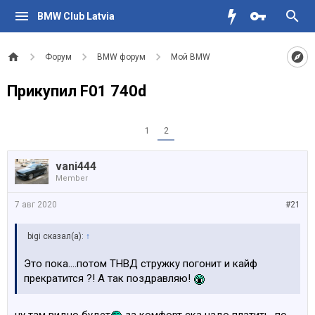
BMW Club Latvia
Форум
BMW форум
Мой BMW
Прикупил F01 740d
1
2
vani444
Member
7 авг 2020
#21
bigi сказал(а):
↑
Это пока....потом ТНВД стружку погонит и кайф
прекратится ?! А так поздравляю!