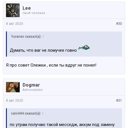
Lee
Свой человек
8 авг 2020
#30
Yuranex сказал(а):
↑
Думать, что ваг не ломучее говно
Я про совет Олежки , если ты вдруг не понял!
Dogmar
Administrator
8 авг 2020
#31
vani444 сказал(а):
↑
по утрам получаю такой месседж, аккум под замену