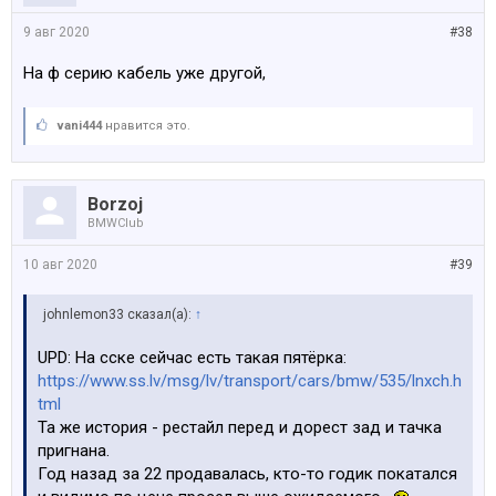
9 авг 2020
#38
На ф серию кабель уже другой,
vani444
нравится это.
Borzoj
BMWClub
10 авг 2020
#39
johnlemon33 сказал(а):
↑
UPD: На сске сейчас есть такая пятёрка:
https://www.ss.lv/msg/lv/transport/cars/bmw/535/lnxch.h
tml
Та же история - рестайл перед и дорест зад и тачка
пригнана.
Год назад за 22 продавалась, кто-то годик покатался