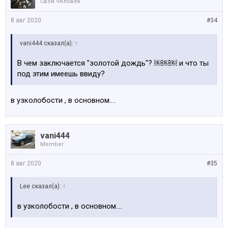
Свой человек
8 авг 2020
#34
vani444 сказал(а):
↑
В чем заключается "золотой дождь"? ￼￼￼ и что ты
под этим имеешь ввиду?
в узколобости , в основном....
vani444
Member
8 авг 2020
#35
Lee сказал(а):
↑
в узколобости , в основном....