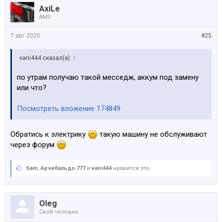
AxiLe
AMS
7 авг 2020
#25
vani444 сказал(а):
↑
по утрам получаю такой месседж, аккум под замену
или что?
Посмотреть вложение 174849
Обратись к электрику
такую машину не обслуживают
через форум
Sam
,
Арчибальдо 777
и
vani444
нравится это.
Oleg
Свой человек