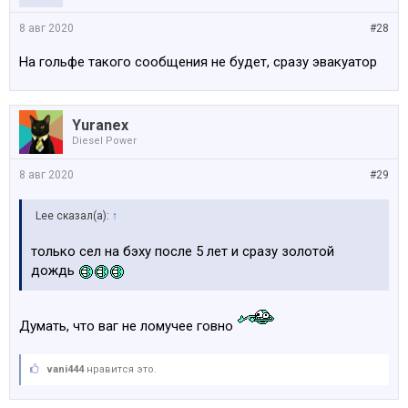
8 авг 2020
#28
На гольфе такого сообщения не будет, сразу эвакуатор
Yuranex
Diesel Power
8 авг 2020
#29
Lee сказал(а):
↑
только сел на бэху после 5 лет и сразу золотой
дождь
Думать, что ваг не ломучее говно
vani444
нравится это.