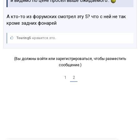
и видимо по цене просел выше ожидаемого..
А кто-то из форумских смотрел эту 5? что с ней не так
кроме задних фонарей
Touring5
нравится это.
(Вы должны войти или зарегистрироваться, чтобы разместить
сообщение.)
1
2