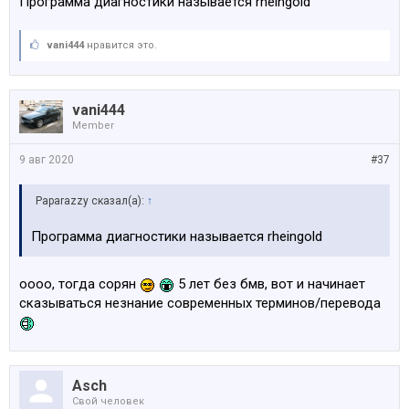
Программа диагностики называется rheingold
vani444
нравится это.
vani444
Member
9 авг 2020
#37
Paparazzy сказал(а):
↑
Программа диагностики называется rheingold
оооо, тогда сорян
5 лет без бмв, вот и начинает
сказываться незнание современных терминов/перевода
Asch
Свой человек