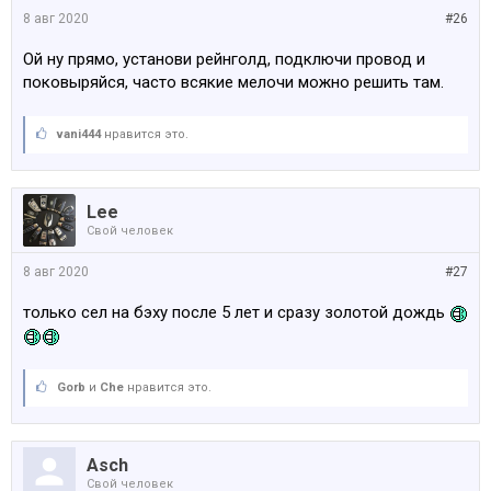
8 авг 2020
#26
Ой ну прямо, установи рейнголд, подключи провод и
поковыряйся, часто всякие мелочи можно решить там.
vani444
нравится это.
Lee
Свой человек
8 авг 2020
#27
только сел на бэху после 5 лет и сразу золотой дождь
Gorb
и
Che
нравится это.
Asch
Свой человек