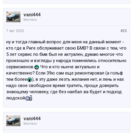
vani444
Member
7 авг 2020
#23
ну и тогда главный вопрос для меня на данный момент -
кто где в Риге обслуживает свою БМВ? В связи с тем, что
5 лет сервис по бмв был не актуален, думаю многое что
произошло и взгляды у народа поменялись относительно
сервисменов.
Что и кто нынче актуально и
качественно? Если 39ю сам еще ремонтировал (а гольф
тем более
), в эту даже лезть желания нет, и лень и нах
надо свое свободное время тратить, проще доверить
знающему человеку, где без наебал..ва будет и подход
людской
vani444
Member