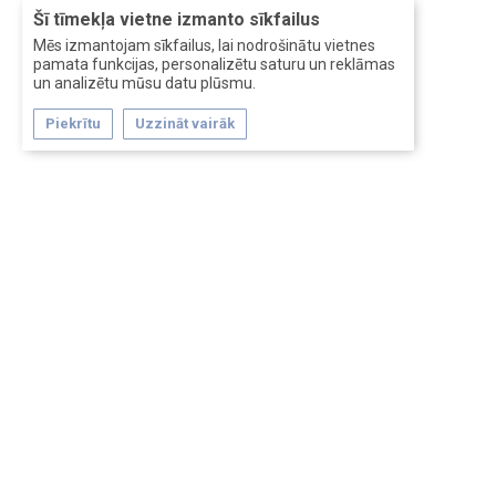
Šī tīmekļa vietne izmanto sīkfailus
Mēs izmantojam sīkfailus, lai nodrošinātu vietnes
pamata funkcijas, personalizētu saturu un reklāmas
un analizētu mūsu datu plūsmu.
Piekrītu
Uzzināt vairāk
Forum software by XenForo™
Перевод:
XF-Russia.ru
Сделано в
Entrypoint
Обратная связь
Помощь
Условия и правила