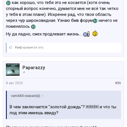
как хорошо, что тебя это не косается (хотя очень
спорный вопрос конечно, думается мне не всё так четко
у тебя в этом плане). Искренне рад, что твоя область
через чур широковидная. Узнаю бмв форум
ничего не
поменялось
Ну да ладно, смех продлевает жизнь...
Yurij
нравится это.
Paparazzy
☭
8 авг 2020
#36
vani444 сказал(а):
↑
В чем заключается "золотой дождь"? ￼￼￼ и что ты
под этим имеешь ввиду?