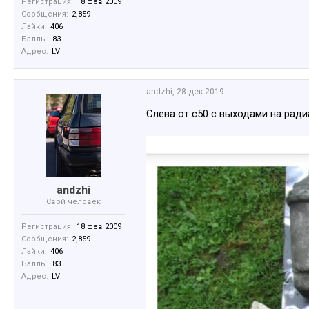
Регистрация:
18 фев 2009
Сообщения:
2,859
Лайки:
406
Баллы:
83
Адрес:
LV
аndzhi
,
28 дек 2019
Слева от с50 с выходами на ради
аndzhi
Свой человек
Регистрация:
18 фев 2009
Сообщения:
2,859
Лайки:
406
Баллы:
83
Адрес:
LV