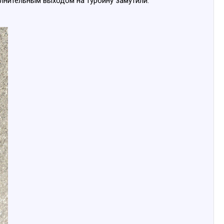
олнительным выходом на турбину замутили.