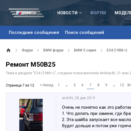
НОВОСТИ
ФОРУМ
МОДЕЛ
Последние сообщения
Поиск сообщений
Форум
BMW форум
BMW 5 серия
E34 (1988->)
Ремонт M50B25
Тема в разделе "
E34 (1988->)
", создана пользователем
Andrey45
,
21 июн 
< Назад
1
←
5
6
7
8
9
→
12
В
Страница 7 из 12
аndzhi
,
28 дек 2019
Очень не понятно как это работае
1. Что делать при замене, где б
2. Эта шайба запускает все масло
будет дольше и потом уже горяче