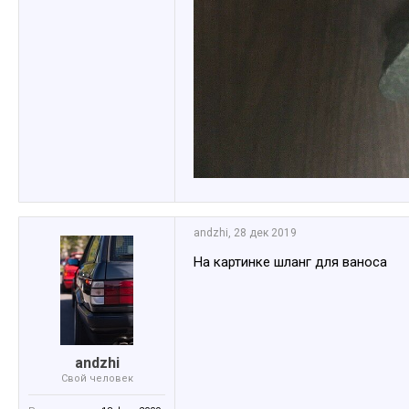
аndzhi
,
28 дек 2019
На картинке шланг для ваноса
аndzhi
Свой человек