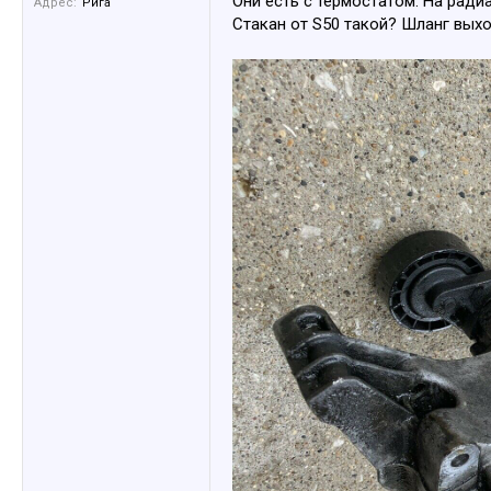
Они есть с термостатом. На ради
Адрес:
Рига
Стакан от S50 такой? Шланг выхо