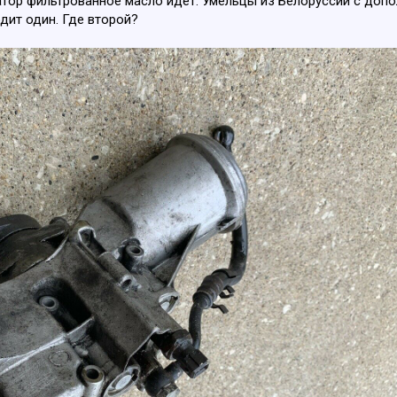
атор фильтрованное масло идёт. Умельцы из Белоруссии с доп
дит один. Где второй?