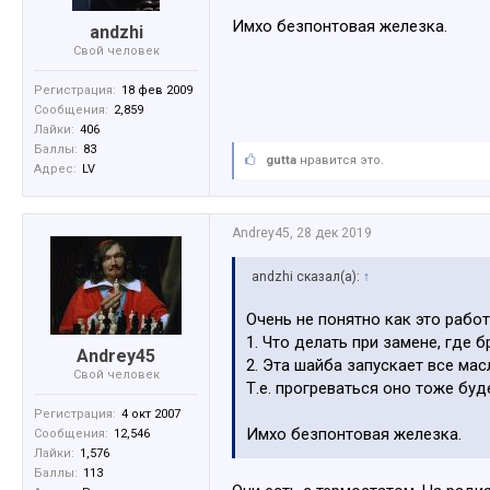
Имхо безпонтовая железка.
аndzhi
Свой человек
Регистрация:
18 фев 2009
Сообщения:
2,859
Лайки:
406
Баллы:
83
gutta
нравится это.
Адрес:
LV
Andrey45
,
28 дек 2019
аndzhi сказал(а):
↑
Очень не понятно как это работ
1. Что делать при замене, где
Andrey45
2. Эта шайба запускает все мас
Свой человек
Т.е. прогреваться оно тоже бу
Регистрация:
4 окт 2007
Имхо безпонтовая железка.
Сообщения:
12,546
Лайки:
1,576
Баллы:
113