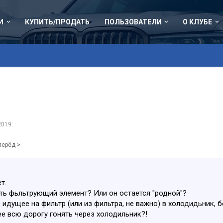
И
КУПИТЬ/ПРОДАТЬ
ПОЛЬЗОВАТЕЛИ
О КЛУБЕ
2019
.
перёд >
т.
рать фьльтрующий элемент? Или он остается "родной"?
 идущее на фильтр (или из фильтра, не важно) в холодидьник, б
е всю дорогу гонять через холодильник?!