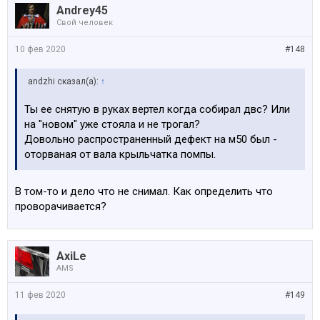
Andrey45
Свой человек
10 фев 2020
#148
аndzhi сказал(а):
↑
Ты ее снятую в руках вертел когда собирал двс? Или
на "новом" уже стояла и не трогал?
Довольно распространенный дефект на м50 был -
оторваная от вала крыльчатка помпы.
В том-то и дело что не снимал. Как определить что
проворачивается?
AxiLe
AMS
11 фев 2020
#149