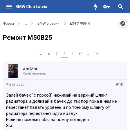
BMW Club Latvia
Форум
...
BMW 5 серия
E34 (1988->)
Ремонт M50B25
1
←
6
7
8
9
10
→
12
аndzhi
Свой человек
9 фев 2020
#141
Залей бачек "с горкой" нажимай на верхний шланг
радиатора и доливай в бачек до тех пор пока в нем не
перестанет падать уровень и по тонкому шлангу от
радиатора перестанет идти воздух.
Если не поможет ябы на помпу поглядел.
Зы