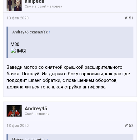
klaipeda
Сам не свой человек
13 фев 2020
#151
Andrey45 сказал(а):
↑
M30
Заведи мотор со снятной крышкой расширительного
бачка. Погазуй. Из дырки с боку горловины, как раз где
подходит шланг обратки, с повышением оборотов,
должна литься тоненькая струйка антифриза.
Andrey45
Свой человек
13 фев 2020
#152
klaipeda сказал(а):
↑