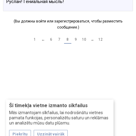
Руслан! Гениальная мысль!
(Вы должны войти или зарегистрироваться, чтобы разместить
сообщение.)
1
←
6
7
8
9
10
→
12
Šī tīmekļa vietne izmanto sīkfailus
Mēs izmantojam sīkfailus, lai nodrošinātu vietnes
pamata funkcijas, personalizētu saturu un reklāmas
un analizētu mūsu datu plūsmu.
Piekrītu
Uzzināt vairāk