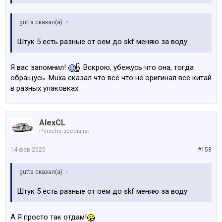
gutta сказал(а):
↑
Штук 5 есть разные от оем до skf меняю за воду
Я вас запомнил!
Вскрою, убежусь что она, тогда
обращусь. Мuxa сказал что всё что не оригинал всё китай
в разных упаковках.
AlexCL
Porsche specialist
14 фев 2020
#158
gutta сказал(а):
↑
Штук 5 есть разные от оем до skf меняю за воду
А Я просто так отдам!