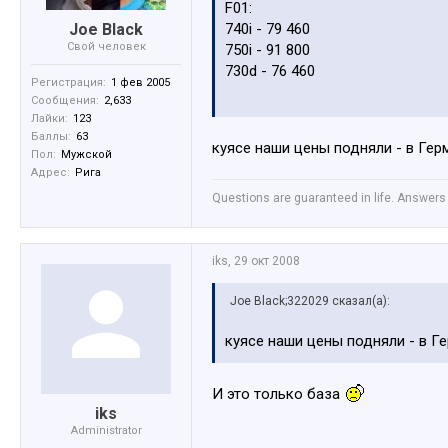
F01:
Joe Black
740i - 79 460
Свой человек
750i - 91 800
730d - 76 460
Регистрация:
1 фев 2005
Сообщения:
2,633
F02:
Лайки:
123
740iL - 83 460
Баллы:
63
куясе наши цены подняли - в Гер
750iL - 96 300
Пол:
Мужской
Адрес:
Рига
Questions are guaranteed in life. Answers 
iks
,
29 окт 2008
Joe Black;322029 сказал(а):
куясе наши цены подняли - в Ге
И это только база
iks
Administrator