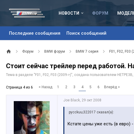
НОВОСТИ
ФОРУМ
МОДЕЛ
Последние сообщения
Поиск сообщений
Форум
BMW форум
BMW 7 серия
F01, F02, F03 (
Стоит сейчас трейлер перед работой. Н
Тема в разделе "
F01, F02, F03 (2009->)
", создана пользователем
HETPE3B
< Назад
1
2
3
4
5
6
Вперёд >
Страница 4 из 6
Joe Black
,
29 окт 2008
pycckuu;322017 сказал(а):
Кстате цены уже есть (в евро) -