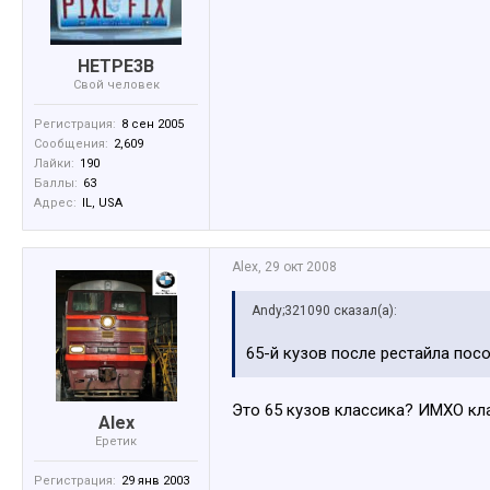
HETPE3B
Свой человек
Регистрация:
8 сен 2005
Сообщения:
2,609
Лайки:
190
Баллы:
63
Адрес:
IL, USA
Alex
,
29 окт 2008
Andy;321090 сказал(а):
65-й кузов после рестайла посо
Это 65 кузов классика? ИМХО кла
Alex
Еретик
Регистрация:
29 янв 2003