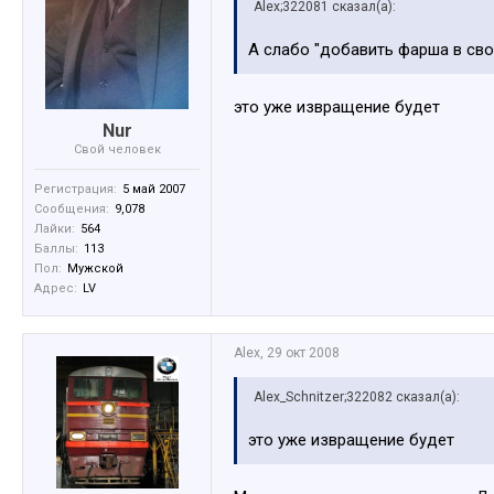
Alex;322081 сказал(а):
А слабо "добавить фарша в сво
это уже извращение будет
Nur
Свой человек
Регистрация:
5 май 2007
Сообщения:
9,078
Лайки:
564
Баллы:
113
Пол:
Мужской
Адрес:
LV
Alex
,
29 окт 2008
Alex_Schnitzer;322082 сказал(а):
это уже извращение будет