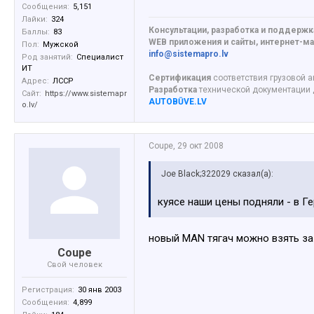
Сообщения:
5,151
Лайки:
324
Консультации, разработка и поддержк
Баллы:
83
WEB приложения и сайты, интернет-маг
Пол:
Мужской
info@sistemapro.lv
Род занятий:
Специалист
ИТ
Сертификация
соответствия грузовой а
Адрес:
ЛССР
Разработка
технической документации
Сайт:
https://www.sistemapr
AUTOBŪVE.LV
o.lv/
Coupe
,
29 окт 2008
Joe Black;322029 сказал(а):
куясе наши цены подняли - в Ге
новый MAN тягач можно взять за
Coupe
Свой человек
Регистрация:
30 янв 2003
Сообщения:
4,899