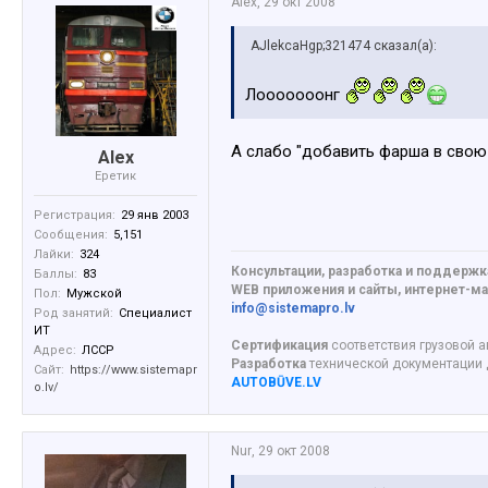
Alex
,
29 окт 2008
AJlekcaHgp;321474 сказал(а):
Лооооооонг
А слабо "добавить фарша в свою
Alex
Еретик
Регистрация:
29 янв 2003
Сообщения:
5,151
Лайки:
324
Консультации, разработка и поддержк
Баллы:
83
WEB приложения и сайты, интернет-маг
Пол:
Мужской
info@sistemapro.lv
Род занятий:
Специалист
ИТ
Сертификация
соответствия грузовой а
Адрес:
ЛССР
Разработка
технической документации
Сайт:
https://www.sistemapr
AUTOBŪVE.LV
o.lv/
Nur
,
29 окт 2008