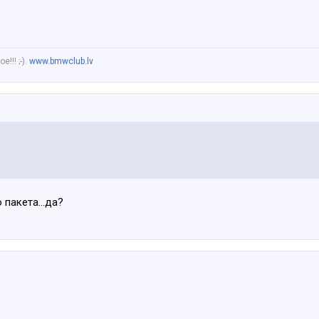
!!! ;-).
www.bmwclub.lv
 пакета...да?