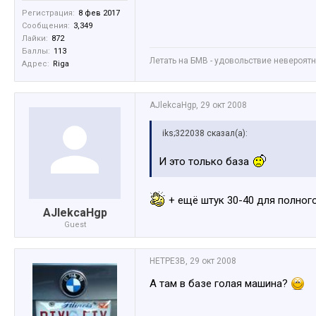
Регистрация:
8 фев 2017
Сообщения:
3,349
Лайки:
872
Баллы:
113
Летать на БМВ - удовольствие невероятное
Адрес:
Riga
AJlekcaHgp
,
29 окт 2008
iks;322038 сказал(а):
И это только база
+ ещё штук 30-40 для полного
AJlekcaHgp
Guest
HETPE3B
,
29 окт 2008
А там в базе голая машина?