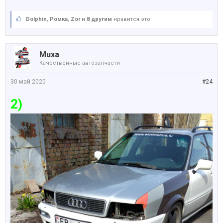
Dolphin
,
Ромка
,
Zor
и
8 другим
нравится это.
Muxa
Качественные автозапчасти
30 май 2020
#24
2)