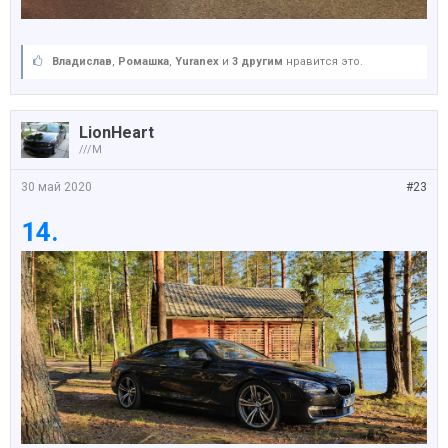
Владислав
,
Ромашка
,
Yuranex
и
3 другим
нравится это.
LionHeart
///M
30 май 2020
#23
14.