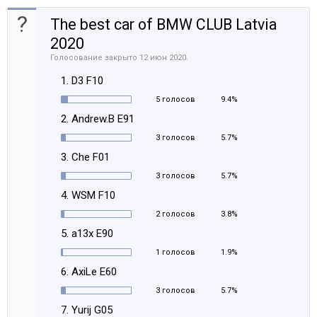
?
The best car of BMW CLUB Latvia
2020
Голосование закрыто 12 июн 2020.
1. D3 F10
5 голосов
9.4%
2. Andrew.B E91
3 голосов
5.7%
3. Che F01
3 голосов
5.7%
4. WSM F10
2 голосов
3.8%
5. a13x E90
1 голосов
1.9%
6. AxiLe E60
3 голосов
5.7%
7. Yurij G05