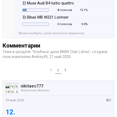
2) Muxa Audi B4 turbo quattro
8 голосов
15.1%
3) Bibas MB W221 Lorinser
0 голосов
0.0%
Можно выбрать сразу несколько вариантов.
Комментарии
Тема в разделе "
Клубные дела BMW Club Latvia
", создана
пользователем
Andrey45
,
21 май 2020
.
1
2
3
nikitaec777
Well-Known Member
29 май 2020
#21
12.