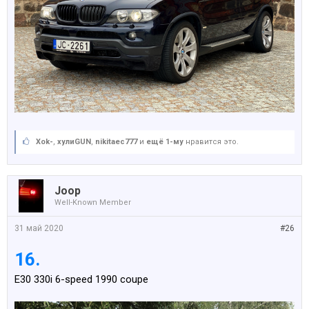
Xok-
,
хулиGUN
,
nikitaec777
и
ещё 1-му
нравится это.
Joop
Well-Known Member
31 май 2020
#26
16.
E30 330i 6-speed 1990 coupe