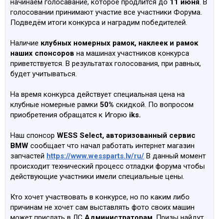
начинаем голосавание, которое продлится до
11 июня
. В
голосовании принимают участие все участники Форума.
Подведём итоги конкурса и наградим победителей.
Наличие
клубных номерных рамок, наклеек и рамок
наших спонсоров
на машинах участников конкурса
приветствуется. В результатах голосования, при равных,
будет учитываться.
На время конкурса действует специальная цена на
клубные номерные рамки
50%
скидкой. По вопросом
приобретения обращатся к Игорю
iks.
Наш спонсор
WESS Select, авторизованный сервис
BMW
сообщает что начал работать интернет магазин
запчастей
https://www.wessparts.lv/ru/
В данный момент
происходит технический процесс отладки форума чтобы
действующие участники имели специальные цены.
Кто хочет участвовать в конкурсе, но по каким либо
причинам не хочет сам выставлять фото своих машин
может прислать в ЛС
Администраторам
. Призы найдут