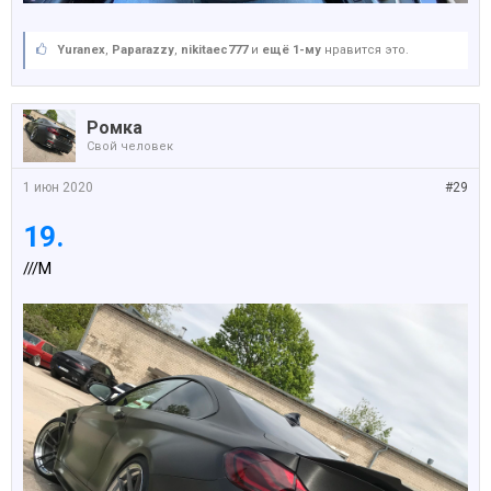
Yuranex
,
Paparazzy
,
nikitaec777
и
ещё 1-му
нравится это.
Ромка
Свой человек
1 июн 2020
#29
19.
///M