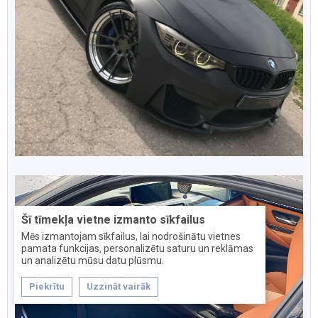
Šī tīmekļa vietne izmanto sīkfailus
Mēs izmantojam sīkfailus, lai nodrošinātu vietnes
pamata funkcijas, personalizētu saturu un reklāmas
un analizētu mūsu datu plūsmu.
Piekrītu
Uzzināt vairāk