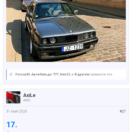
Forsoji43
,
Арчибальдо 777
,
AlexCL
и
8 другим
нравится это.
AxiLe
AMS
31 май 2020
#27
17.