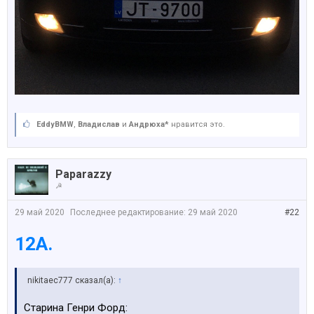
EddyBMW
,
Владислав
и
Андрюха*
нравится это.
Paparazzy
☭
29 май 2020
Последнее редактирование:
29 май 2020
#22
12A.
nikitaec777 сказал(а):
↑
Старина Генри Форд: