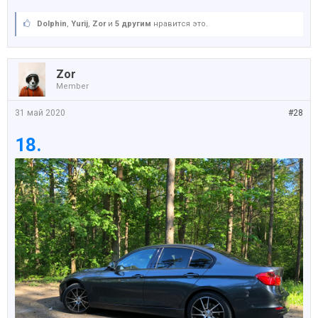
Dolphin
,
Yurij
,
Zor
и
5 другим
нравится это.
Zor
Member
31 май 2020
#28
18.