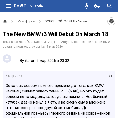
BMW Club Latvia
BMW форум
ОСНОВНОЙ РАЗДЕЛ - Актуальное для водителе
The New BMW i3 Will Debut On March 18
Тема в разделе "
ОСНОВНОЙ РАЗДЕЛ - Актуальное для водителей BMW
",
создана пользователем
iks
,
5 мар 2026
.
By
iks
on 5 мар 2026 в 23:32
5 мар 2026
#1
Осталось совсем немного времени до того, как BMW
наконец снимет завесу тайны с i3 (NA0), но это будет
совсем не та модель, которую вы помните. Необычный
хэтчбек давно канул в Лету, и на смену ему в Мюнхене
готовят совершенно другой автомобиль. До
официальной премьеры первого седана из современной