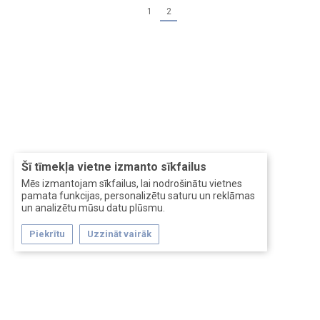
1
2
Šī tīmekļa vietne izmanto sīkfailus
Mēs izmantojam sīkfailus, lai nodrošinātu vietnes
pamata funkcijas, personalizētu saturu un reklāmas
un analizētu mūsu datu plūsmu.
Piekrītu
Uzzināt vairāk