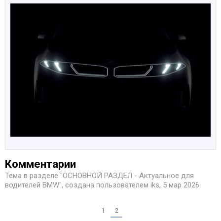
Комментарии
Тема в разделе "
ОСНОВНОЙ РАЗДЕЛ - Актуальное для
водителей BMW
", создана пользователем
iks
,
5 мар 2026
.
1
2