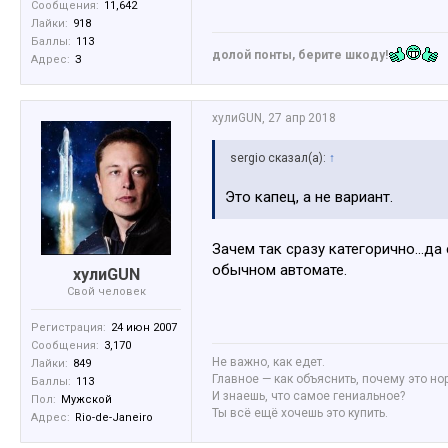
Сообщения:
11,642
Лайки:
918
Баллы:
113
долой понты, берите шкоду!
Адрес:
З
хулиGUN
,
27 апр 2018
sergio сказал(а):
↑
Это капец, а не вариант.
Зачем так сразу категорично...да
обычном автомате.
хулиGUN
Свой человек
Регистрация:
24 июн 2007
Сообщения:
3,170
Не важно, как едет.
Лайки:
849
Главное — как объяснить, почему это но
Баллы:
113
И знаешь, что самое гениальное?
Пол:
Мужской
Ты всё ещё хочешь это купить.
Адрес:
Rio-de-Janeiro