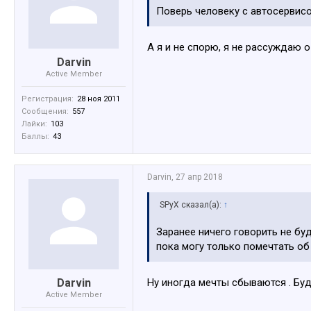
Поверь человеку с автосервисо
А я и не спорю, я не рассуждаю о
Darvin
Active Member
Регистрация:
28 ноя 2011
Сообщения:
557
Лайки:
103
Баллы:
43
Darvin
,
27 апр 2018
SPyX сказал(а):
↑
Заранее ничего говорить не буд
пока могу только помечтать об
Darvin
Ну иногда мечты сбываются . Буд
Active Member