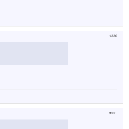
#330
#331