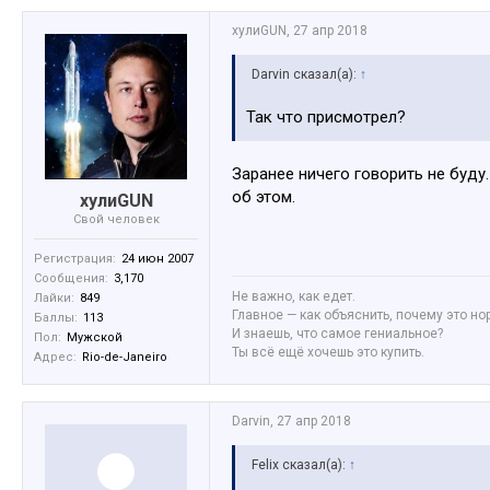
хулиGUN
,
27 апр 2018
Darvin сказал(а):
↑
Так что присмотрел?
Заранее ничего говорить не буду
об этом.
хулиGUN
Свой человек
Регистрация:
24 июн 2007
Сообщения:
3,170
Не важно, как едет.
Лайки:
849
Главное — как объяснить, почему это но
Баллы:
113
И знаешь, что самое гениальное?
Пол:
Мужской
Ты всё ещё хочешь это купить.
Адрес:
Rio-de-Janeiro
Darvin
,
27 апр 2018
Felix сказал(а):
↑