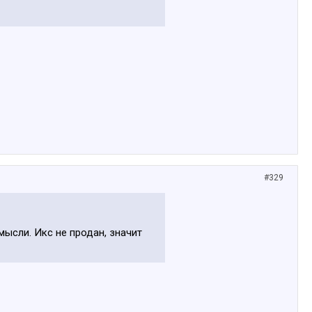
#329
мысли. Икс не продан, значит