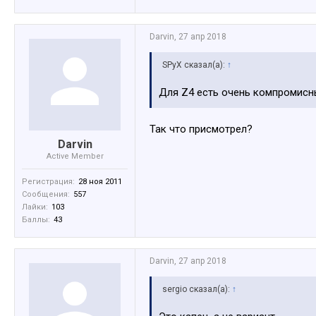
Darvin
,
27 апр 2018
SPyX сказал(а):
↑
Для Z4 есть очень компромисн
Так что присмотрел?
Darvin
Active Member
Регистрация:
28 ноя 2011
Сообщения:
557
Лайки:
103
Баллы:
43
Darvin
,
27 апр 2018
sergio сказал(а):
↑