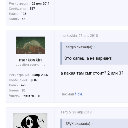
Регистрация:
28 ноя 2011
Сообщения:
557
Лайки:
103
Баллы:
43
markovkin
,
27 апр 2018
sergio сказал(а):
↑
Это капец, а не вариант.
markovkin
question everything
а какая там смг стоит? 2 или 3?
Регистрация:
3 апр 2006
Сообщения:
3,687
Лайки:
475
Баллы:
83
Чек май
flickr
.
Адрес:
чунга чанга
sergio
,
28 апр 2018
SPyX сказал(а):
↑