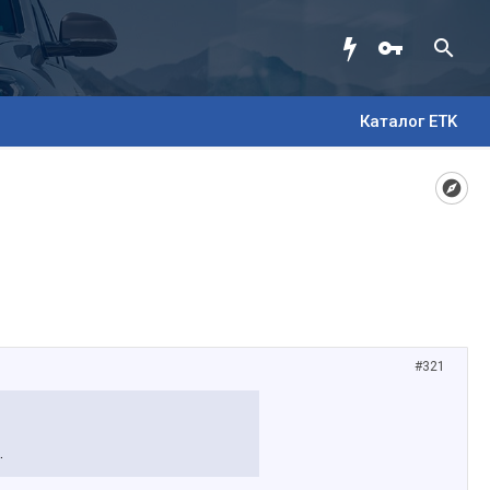
Каталог ETK
#321
.