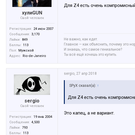
Для Z4 есть очень компромисный
хулиGUN
Свой человек
Регистрация:
24 июн 2007
Сообщения:
3,170
Не важно, как едет.
Лайки:
849
Главное — как объяснить, почему это но
Баллы:
113
И знаешь, что самое гениальное?
Пол:
Мужской
Ты всё ещё хочешь это купить.
Адрес:
Rio-de-Janeiro
sergio
,
27 апр 2018
SPyX сказал(а):
↑
Для Z4 есть очень компромисн
sergio
Свой человек
Это капец, а не вариант.
Регистрация:
19 янв 2004
Сообщения:
4,500
Лайки:
793
Баллы:
113