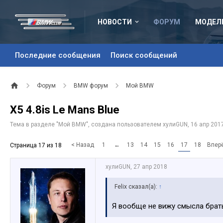
НОВОСТИ
ФОРУМ
МОДЕЛ
Последние сообщения
Поиск сообщений
Форум
BMW форум
Мой BMW
Х5 4.8is Le Mans Blue
Тема в разделе "
Мой BMW
", создана пользователем
хулиGUN
,
16 апр 201
< Назад
1
←
13
14
15
16
17
18
Впер
Страница 17 из 18
хулиGUN
,
27 апр 2018
Felix сказал(а):
↑
Я вообще не вижу смысла брать т