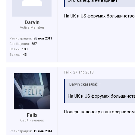
Это капец, а не вариант.
На UK и US форумах большинств
Darvin
Active Member
Регистрация:
28 ноя 2011
Сообщения:
557
Лайки:
103
Баллы:
43
Felix
,
27 апр 2018
Darvin сказал(а):
↑
На UK и US форумах большинст
Поверь человеку с автосервисом
Felix
Свой человек
Регистрация:
19 янв 2014