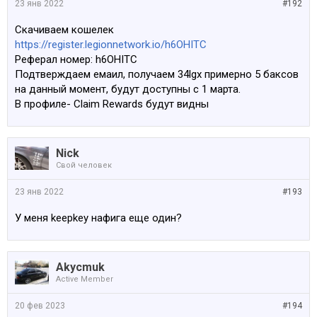
23 янв 2022
#192
Скачиваем кошелек
https://register.legionnetwork.io/h6OHITC
Реферал номер: h6OHITC
Подтверждаем емаил, получаем 34lgx примерно 5 баксов
на данный момент, будут доступны с 1 марта.
В профиле- Claim Rewards будут видны
Nick
Свой человек
23 янв 2022
#193
У меня keepkey нафига еще один?
Akycmuk
Active Member
20 фев 2023
#194