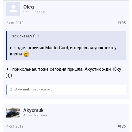
Oleg
Свой человек
2 окт 2019
#185
Nick сказал(а):
↑
сегодня получил MasterCard, интересная упаковка у
карты
+1 прикольная, тоже сегодня пришла, Акустик жди 10ку
))))
Akycmuk
нравится это.
Akycmuk
Active Member
4 окт 2019
#186