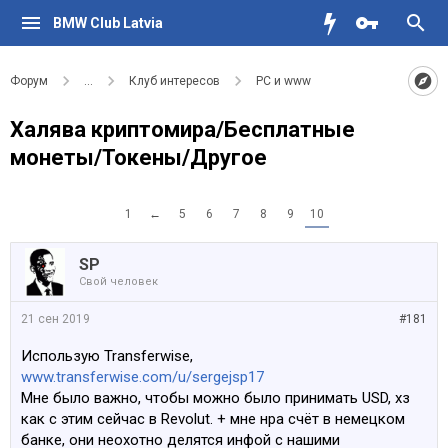
BMW Club Latvia
Форум
...
Клуб интересов
PC и www
Халява криптомира/Бесплатные
монеты/Токены/Другое
1
←
5
6
7
8
9
10
SP
Свой человек
21 сен 2019
#181
Использую Transferwise,
www.transferwise.com/u/sergejsp17
Мне было важно, чтобы можно было принимать USD, хз
как с этим сейчас в Revolut. + мне нра счёт в немецком
банке, они неохотно делятся инфой с нашими