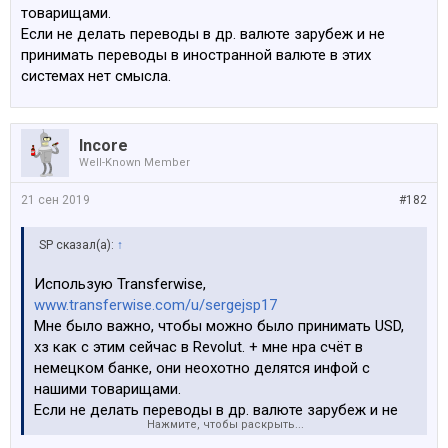
товарищами.
Если не делать переводы в др. валюте зарубеж и не
принимать переводы в иностранной валюте в этих
системах нет смысла.
Incore
Well-Known Member
21 сен 2019
#182
SP сказал(а):
↑
Использую Transferwise,
www.transferwise.com/u/sergejsp17
Мне было важно, чтобы можно было принимать USD,
хз как с этим сейчас в Revolut. + мне нра счёт в
немецком банке, они неохотно делятся инфой с
нашими товарищами.
Если не делать переводы в др. валюте зарубеж и не
Нажмите, чтобы раскрыть...
принимать переводы в иностранной валюте в этих