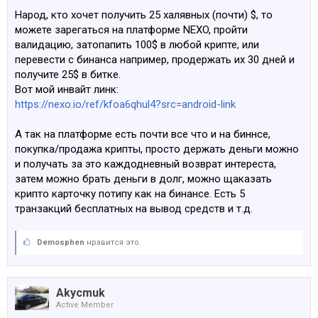
Народ, кто хочет получить 25 халявных (почти) $, то
можете зарегаться на платформе NEXO, пройти
валидацию, затопапить 100$ в любой крипте, или
перевести с бинанса например, продержать их 30 дней и
получите 25$ в битке.
Вот мой инвайт линк:
https://nexo.io/ref/kfoa6qhul4?src=android-link
А так на платформе есть почти все что и на биннсе,
покупка/продажа крипты, просто держать деньги можно
и получать за это каждодневный возврат интереста,
затем можно брать деньги в долг, можно щаказать
крипто карточку потипу как на бинансе. Есть 5
транзакций бесплатных на вывод средств и т.д.
Demosphen
нравится это.
Akycmuk
Active Member