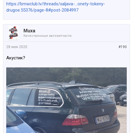
https://bmwclub.lv/threads/xaljava-...onety-tokeny-
drugoe.55376/page-8#post-2084997
Muxa
Качественные автозапчасти
28 июн 2020
#190
Акустик?