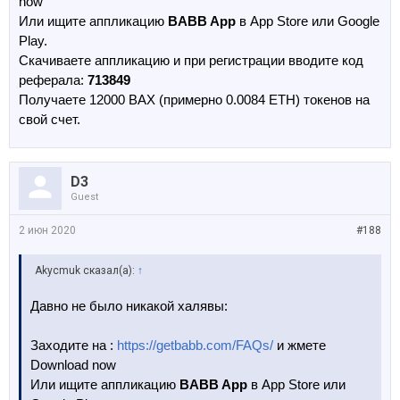
now
Или ищите аппликацию
BABB App
в App Store или Google
Play.
Скачиваете аппликацию и при регистрации вводите код
реферала:
713849
Получаете 12000 BAX (примерно 0.0084 ETH) токенов на
свой счет.
D3
Guest
2 июн 2020
#188
Akycmuk сказал(а):
↑
Давно не было никакой халявы:
Заходите на :
https://getbabb.com/FAQs/
и жмете
Download now
Или ищите аппликацию
BABB App
в App Store или