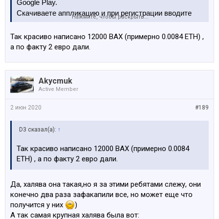
Google Play.
Скачиваете аппликацию и при регистрации вводите
Нажмите, чтобы раскрыть...
код реферала:
713849
Получаете 12000 BAX (примерно 0.0084 ETH) токенов
Так красиво написано 12000 BAX (примерно 0.0084 ETH) ,
на свой счет.
а по факту 2 евро дали.
Akycmuk
Active Member
2 июн 2020
#189
D3 сказал(а):
↑
Так красиво написано 12000 BAX (примерно 0.0084
ETH) , а по факту 2 евро дали.
Да, халява она такая,но я за этими ребятами слежу, они
конечно два раза зафакапили все, но может еще что
получится у них
)
А так самая крупная халява была вот: