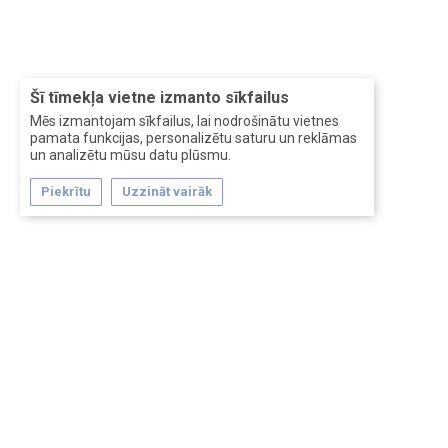
Šī tīmekļa vietne izmanto sīkfailus
Mēs izmantojam sīkfailus, lai nodrošinātu vietnes
pamata funkcijas, personalizētu saturu un reklāmas
un analizētu mūsu datu plūsmu.
Piekrītu
Uzzināt vairāk
Forum software by XenForo™
Перевод:
XF-Russia.ru