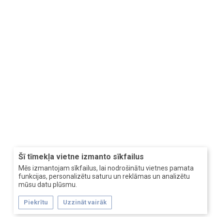
Šī tīmekļa vietne izmanto sīkfailus
Mēs izmantojam sīkfailus, lai nodrošinātu vietnes pamata
funkcijas, personalizētu saturu un reklāmas un analizētu
mūsu datu plūsmu.
Piekrītu
Uzzināt vairāk