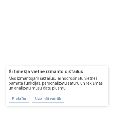
Šī tīmekļa vietne izmanto sīkfailus
Mēs izmantojam sīkfailus, lai nodrošinātu vietnes
pamata funkcijas, personalizētu saturu un reklāmas
un analizētu mūsu datu plūsmu.
Piekrītu
Uzzināt vairāk