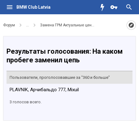
BMW Club Latvia
Форум
...
Замена ГРМ Актуальные цены и сервисы
Результаты голосования: На каком
пробеге заменил цепь
Пользователи, проголосовавшие за "360 и больше"
PLAVNIK
Арчибальдо 777
Mixuil
3 голосов всего.