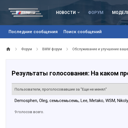
НОВОСТИ
ФОРУМ
МОДЕЛ
Последние сообщения
Поиск сообщений
Форум
BMW форум
Обслуживание и улучшение ваш
Результаты голосования: На каком пр
Пользователи, проголосовавшие за "Еще не менял"
Demosphen
Oleg
семьсемьсемь
Lee
Metako
WSM
Nikol
9 голосов всего.