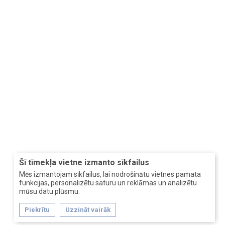
Šī tīmekļa vietne izmanto sīkfailus
Mēs izmantojam sīkfailus, lai nodrošinātu vietnes pamata
funkcijas, personalizētu saturu un reklāmas un analizētu
mūsu datu plūsmu.
Piekrītu
Uzzināt vairāk