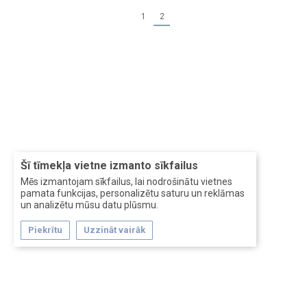
1
2
Šī tīmekļa vietne izmanto sīkfailus
Mēs izmantojam sīkfailus, lai nodrošinātu vietnes
pamata funkcijas, personalizētu saturu un reklāmas
un analizētu mūsu datu plūsmu.
Piekrītu
Uzzināt vairāk