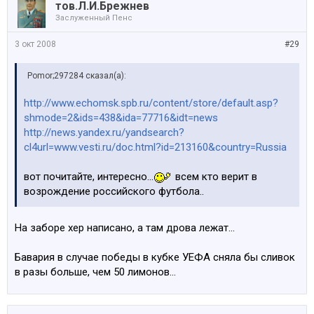
тов.Л.И.Брежнев
Заслуженный Пенс
3 окт 2008
#29
Pomor;297284 сказал(а):
http://www.echomsk.spb.ru/content/store/default.asp?
shmode=2&ids=438&ida=77716&idt=news
http://news.yandex.ru/yandsearch?
cl4url=www.vesti.ru/doc.html?id=213160&country=Russia
вот почитайте, интересно...
всем кто верит в
возрождение российского футбола..
На заборе хер написано, а там дрова лежат...
Бавария в случае победы в кубке УЕФА сняла бы сливок
в разы больше, чем 50 лимонов...