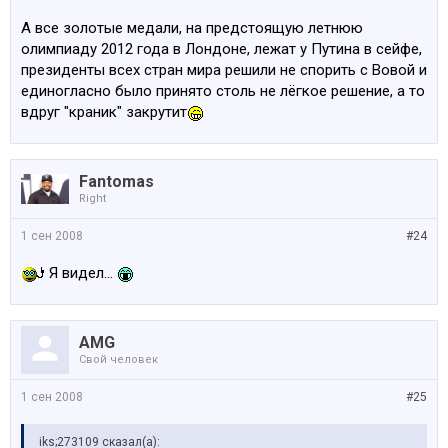
А все золотые медали, на предстоящую летнюю
олимпиаду 2012 года в Лондоне, лежат у Путина в сейфе,
президенты всех стран мира решили не спорить с Вовой и
единогласно было принято столь не лёгкое решение, а то
вдруг "краник" закрутит
Fantomas
Right
1 сен 2008
#24
Я видел...
AMG
Свой человек
1 сен 2008
#25
iks;273109 сказал(а):