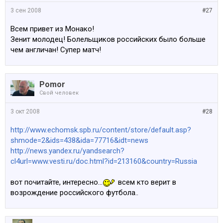
3 сен 2008
#27
Всем привет из Монако!
Зенит молодец! Болельщиков российских было больше
чем англичан! Супер матч!
Pomor
Свой человек
3 окт 2008
#28
http://www.echomsk.spb.ru/content/store/default.asp?
shmode=2&ids=438&ida=77716&idt=news
http://news.yandex.ru/yandsearch?
cl4url=www.vesti.ru/doc.html?id=213160&country=Russia
вот почитайте, интересно...
всем кто верит в
возрождение российского футбола..