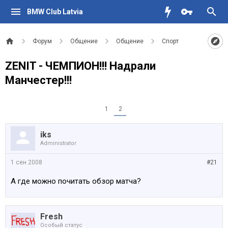
BMW Club Latvia
Форум
Общение
Общение
Спорт
ZENIT - ЧЕМПИОН!!! Надрали
Манчестер!!!
1
2
iks
Administrator
1 сен 2008
#21
А где можно почитать обзор матча?
Fresh
Особый статус