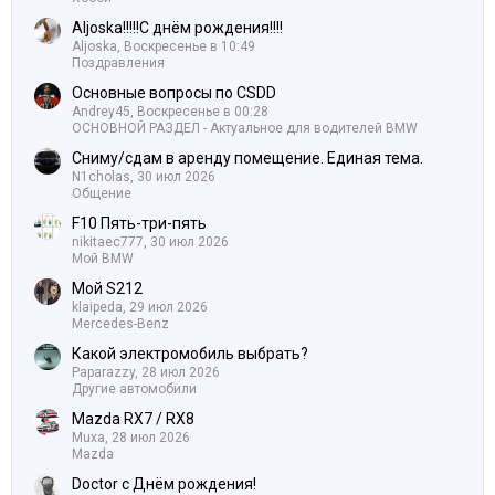
Aljoska!!!!!С днём рождения!!!!
Aljoska,
Воскресенье в 10:49
Поздравления
Основные вопросы по CSDD
Andrey45,
Воскресенье в 00:28
ОСНОВНОЙ РАЗДЕЛ - Актуальное для водителей BMW
Сниму/сдам в аренду помещение. Единая тема.
N1cholas,
30 июл 2026
Общение
F10 Пять-три-пять
nikitaec777,
30 июл 2026
Мой BMW
Мой S212
klaipeda,
29 июл 2026
Mercedes-Benz
Какой электромобиль выбрать?
Paparazzy,
28 июл 2026
Другие автомобили
Mazda RX7 / RX8
Muxa,
28 июл 2026
Mazda
Doctor с Днём рождения!