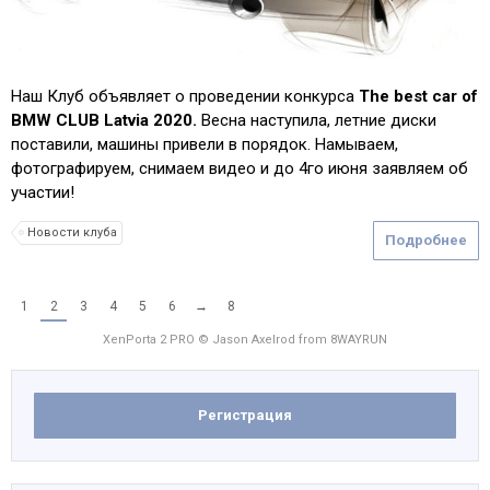
Наш Клуб объявляет о проведении конкурса
The best car of
BMW CLUB Latvia 2020.
Весна наступила, летние диски
поставили, машины привели в порядок. Намываем,
фотографируем, снимаем видео и до 4го июня заявляем об
участии!
Новости клуба
Подробнее
1
2
3
4
5
6
→
8
XenPorta 2 PRO
© Jason Axelrod from
8WAYRUN
Регистрация