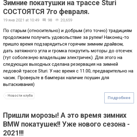
Зимние покатушки на трассе Sturi
СОСТОЯТСЯ 7го февраля.
19 янв 2021
at
10:49
98
20,659
По старым (относительно) и добрым (это точно) традициям
продолжаем получить удовольствие за рулем! Наконец-то
пришло время подзарядиться горячим зимним драйвом,
дать затяжного угла и громка покрутить моторы до отсечек
(тут соболезную владельцам электричек). Для этого на
следующих выходных сделана резервация на зимней
ледовой трассе Sturi. У нас время с 11.00, предварительно на
часик. Проверьте в бамперах наличие поушин для
вытаскивания)
Новости клуба
Подробнее
Пришли морозы! А это время зимних
BMW покатушек!! Уже нового сезона -
2021!!!