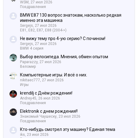
WSM,
27 июл 2026
Поздравления
BMW E87 130 вопрос знатокам, насколько редкая
именно эта машинка
Sergejs,
27 июл 2026
E81, E82, E87, E88 (2004->)
Не вижу тему про 4-ую серию? С почином!
Sergejs,
27 июл 2026
BMW 4 серия
Выбор велосипеда. Мнения, обмен опытом
Paparazzy,
27 июл 2026
Веломир
Компьютерные игры. И всё о них.
nikitaec777,
27 июл 2026
Игры
krendilj с Днём рождения!
Andrey45,
26 июл 2026
Поздравления
Elektronik с днем рождения!!
Знакомый Чаушеску,
23 июл 2026
Поздравления
Кто-нибудь смотрел эту машину? Единая тема
iks,
23 июл 2026