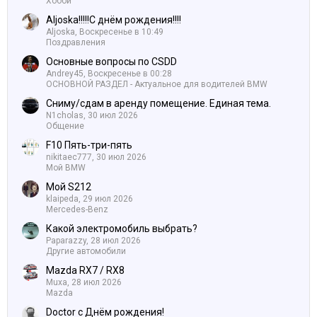
Хобби
Aljoska!!!!!С днём рождения!!!!
Aljoska,
Воскресенье в 10:49
Поздравления
Основные вопросы по CSDD
Andrey45,
Воскресенье в 00:28
ОСНОВНОЙ РАЗДЕЛ - Актуальное для водителей BMW
Сниму/сдам в аренду помещение. Единая тема.
N1cholas,
30 июл 2026
Общение
F10 Пять-три-пять
nikitaec777,
30 июл 2026
Мой BMW
Мой S212
klaipeda,
29 июл 2026
Mercedes-Benz
Какой электромобиль выбрать?
Paparazzy,
28 июл 2026
Другие автомобили
Mazda RX7 / RX8
Muxa,
28 июл 2026
Mazda
Doctor с Днём рождения!