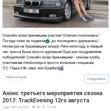
Спасибо всем принявшим участие! Отлично покатались!
Погода тоже не подвела
, до последнего держалась!
Несмотря на бушевавшую вокруг Риги непогоду, в первый
час трасса была просто идеальна! Ещё раз поздравляем
победителей. Спасибо всем приехавшим - членам клуба,
участникам minišosseja и просто вольным гонщикам.
П.С. Паша Е46 само зло! Бомба!
Новости клуба
Подробнее
Анонс третьего мероприятия сезона
2017: TrackEvening 12го августа
1 авг 2017
at
20:21
76
17,703