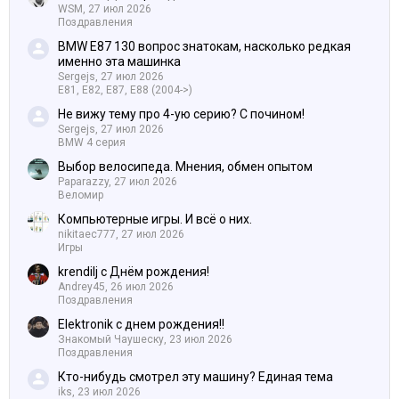
WSM,
27 июл 2026
Поздравления
BMW E87 130 вопрос знатокам, насколько редкая
именно эта машинка
Sergejs,
27 июл 2026
E81, E82, E87, E88 (2004->)
Не вижу тему про 4-ую серию? С почином!
Sergejs,
27 июл 2026
BMW 4 серия
Выбор велосипеда. Мнения, обмен опытом
Paparazzy,
27 июл 2026
Веломир
Компьютерные игры. И всё о них.
nikitaec777,
27 июл 2026
Игры
krendilj с Днём рождения!
Andrey45,
26 июл 2026
Поздравления
Elektronik с днем рождения!!
Знакомый Чаушеску,
23 июл 2026
Поздравления
Кто-нибудь смотрел эту машину? Единая тема
iks,
23 июл 2026